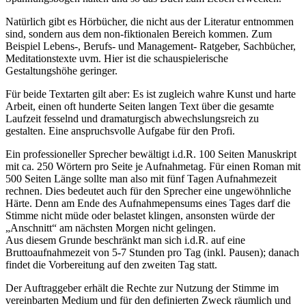
Natürlich gibt es Hörbücher, die nicht aus der Literatur entnommen
sind, sondern aus dem non-fiktionalen Bereich kommen. Zum
Beispiel Lebens-, Berufs- und Management- Ratgeber, Sachbücher,
Meditationstexte uvm. Hier ist die schauspielerische
Gestaltungshöhe geringer.
Für beide Textarten gilt aber: Es ist zugleich wahre Kunst und harte
Arbeit, einen oft hunderte Seiten langen Text über die gesamte
Laufzeit fesselnd und dramaturgisch abwechslungsreich zu
gestalten. Eine anspruchsvolle Aufgabe für den Profi.
Ein professioneller Sprecher bewältigt i.d.R. 100 Seiten Manuskript
mit ca. 250 Wörtern pro Seite je Aufnahmetag. Für einen Roman mit
500 Seiten Länge sollte man also mit fünf Tagen Aufnahmezeit
rechnen. Dies bedeutet auch für den Sprecher eine ungewöhnliche
Härte. Denn am Ende des Aufnahmepensums eines Tages darf die
Stimme nicht müde oder belastet klingen, ansonsten würde der
„Anschnitt“ am nächsten Morgen nicht gelingen.
Aus diesem Grunde beschränkt man sich i.d.R. auf eine
Bruttoaufnahmezeit von 5-7 Stunden pro Tag (inkl. Pausen); danach
findet die Vorbereitung auf den zweiten Tag statt.
Der Auftraggeber erhält die Rechte zur Nutzung der Stimme im
vereinbarten Medium und für den definierten Zweck räumlich und